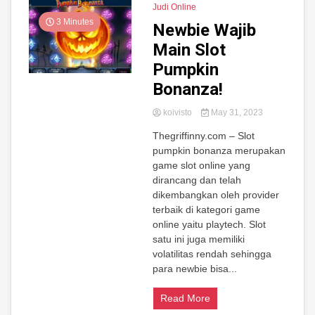
Judi Online
3 Minutes
Newbie Wajib
Main Slot
Pumpkin
Bonanza!
koivisto
May 31, 2023
Thegriffinny.com – Slot
pumpkin bonanza merupakan
game slot online yang
dirancang dan telah
dikembangkan oleh provider
terbaik di kategori game
online yaitu playtech. Slot
satu ini juga memiliki
volatilitas rendah sehingga
para newbie bisa...
Read More