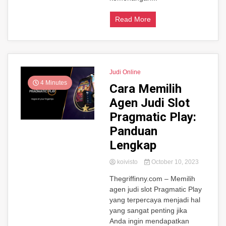
Read More
Judi Online
4 Minutes
Cara Memilih
Agen Judi Slot
Pragmatic Play:
Panduan
Lengkap
koivisto
October 10, 2023
Thegriffinny.com – Memilih
agen judi slot Pragmatic Play
yang terpercaya menjadi hal
yang sangat penting jika
Anda ingin mendapatkan