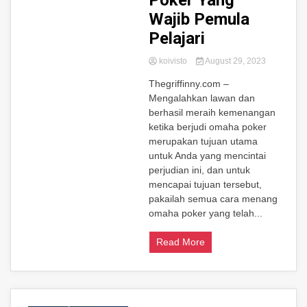
Poker Yang
Wajib Pemula
Pelajari
koivisto
August 29, 2023
Thegriffinny.com –
Mengalahkan lawan dan
berhasil meraih kemenangan
ketika berjudi omaha poker
merupakan tujuan utama
untuk Anda yang mencintai
perjudian ini, dan untuk
mencapai tujuan tersebut,
pakailah semua cara menang
omaha poker yang telah...
Read More