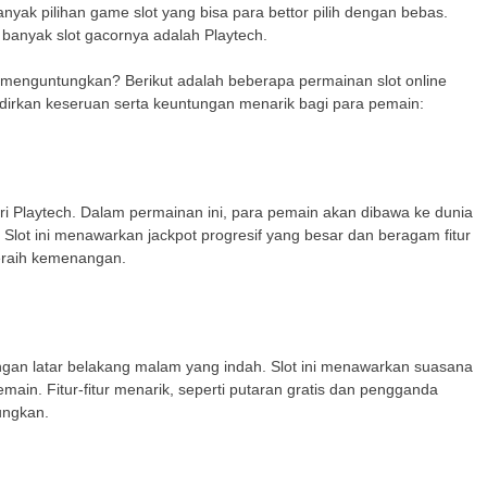
anyak pilihan game slot yang bisa para bettor pilih dengan bebas.
n banyak slot gacornya adalah Playtech.
n menguntungkan? Berikut adalah beberapa permainan slot online
dirkan keseruan serta keuntungan menarik bagi para pemain:
ari Playtech. Dalam permainan ini, para pemain akan dibawa ke dunia
Slot ini menawarkan jackpot progresif yang besar dan beragam fitur
eraih kemenangan.
an latar belakang malam yang indah. Slot ini menawarkan suasana
main. Fitur-fitur menarik, seperti putaran gratis dan pengganda
ungkan.