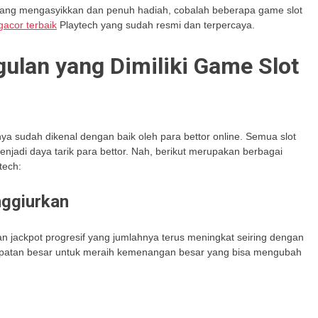
 yang mengasyikkan dan penuh hadiah, cobalah beberapa game slot
 gacor terbaik
Playtech yang sudah resmi dan terpercaya.
an yang Dimiliki Game Slot
ya sudah dikenal dengan baik oleh para bettor online. Semua slot
jadi daya tarik para bettor. Nah, berikut merupakan berbagai
tech:
nggiurkan
an jackpot progresif yang jumlahnya terus meningkat seiring dengan
mpatan besar untuk meraih kemenangan besar yang bisa mengubah