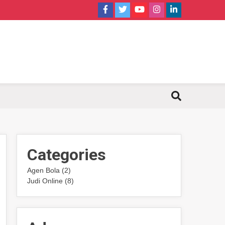
 togel online.
di Live Casino
Categories
Agen Bola
(2)
Judi Online
(8)