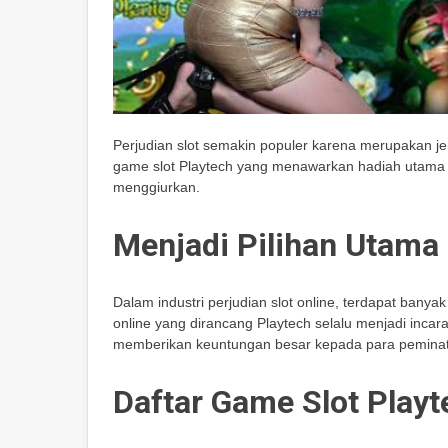
Perjudian slot semakin populer karena merupakan j
game slot Playtech yang menawarkan hadiah utama 
menggiurkan.
Menjadi Pilihan Utama 
Dalam industri perjudian slot online, terdapat banya
online yang dirancang Playtech selalu menjadi incara
memberikan keuntungan besar kepada para pemina
Daftar Game Slot Playt