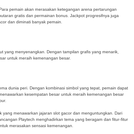
enal. Para pemain akan merasakan ketegangan arena pertarungan
 putaran gratis dan permainan bonus. Jackpot progresifnya juga
cor dan diminati banyak pemain.
laut yang menyenangkan. Dengan tampilan grafis yang menarik,
esar untuk meraih kemenangan besar.
ema dunia peri. Dengan kombinasi simbol yang tepat, pemain dapat
ni menawarkan kesempatan besar untuk meraih kemenangan besar
ur.
baik yang menawarkan jajaran slot gacor dan menguntungkan. Dari
t rancangan Playtech menghadirkan tema yang beragam dan fitur-fitur
untuk merasakan sensasi kemenangan.