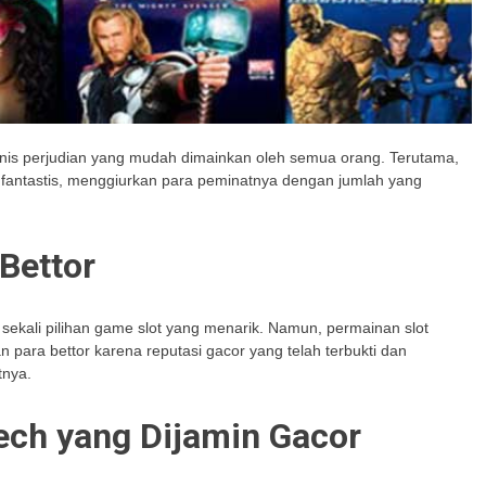
enis perjudian yang mudah dimainkan oleh semua orang. Terutama,
fantastis, menggiurkan para peminatnya dengan jumlah yang
Bettor
k sekali pilihan game slot yang menarik. Namun, permainan slot
n para bettor karena reputasi gacor yang telah terbukti dan
tnya.
ech yang Dijamin Gacor