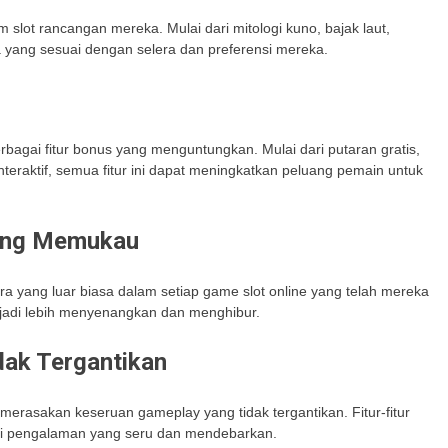
lot rancangan mereka. Mulai dari mitologi kuno, bajak laut,
a yang sesuai dengan selera dan preferensi mereka.
rbagai fitur bonus yang menguntungkan. Mulai dari putaran gratis,
raktif, semua fitur ini dapat meningkatkan peluang pemain untuk
 yang Memukau
uara yang luar biasa dalam setiap game slot online yang telah mereka
jadi lebih menyenangkan dan menghibur.
dak Tergantikan
merasakan keseruan gameplay yang tidak tergantikan. Fitur-fitur
agai pengalaman yang seru dan mendebarkan.