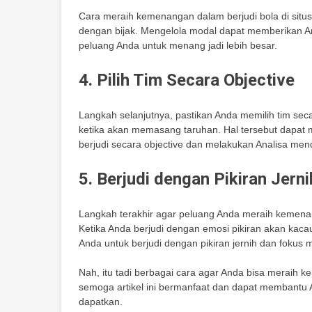
Cara meraih kemenangan dalam berjudi bola di sit
dengan bijak. Mengelola modal dapat memberikan An
peluang Anda untuk menang jadi lebih besar.
4. Pilih Tim Secara Objective
Langkah selanjutnya, pastikan Anda memilih tim seca
ketika akan memasang taruhan. Hal tersebut dapat 
berjudi secara objective dan melakukan Analisa m
5. Berjudi dengan Pikiran Jerni
Langkah terakhir agar peluang Anda meraih kemenan
Ketika Anda berjudi dengan emosi pikiran akan kacau 
Anda untuk berjudi dengan pikiran jernih dan fokus 
Nah, itu tadi berbagai cara agar Anda bisa meraih ke
semoga artikel ini bermanfaat dan dapat membantu
dapatkan.