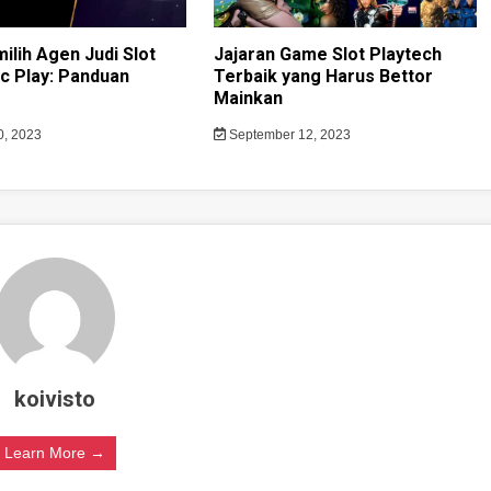
ilih Agen Judi Slot
Jajaran Game Slot Playtech
c Play: Panduan
Terbaik yang Harus Bettor
Mainkan
0, 2023
September 12, 2023
koivisto
Learn More →