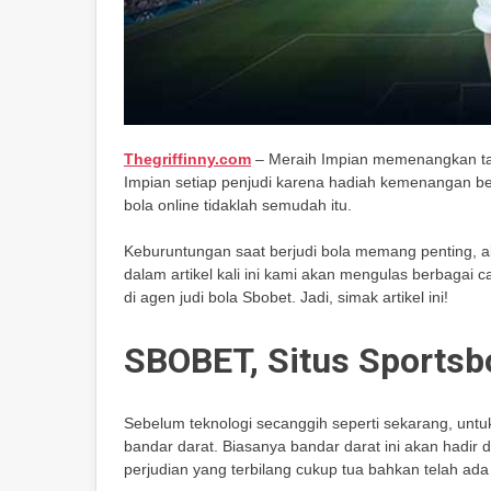
Thegriffinny.com
– Meraih Impian memenangkan ta
Impian setiap penjudi karena hadiah kemenangan b
bola online tidaklah semudah itu.
Keburuntungan saat berjudi bola memang penting, aka
dalam artikel kali ini kami akan mengulas berbagai
di agen judi bola Sbobet. Jadi, simak artikel ini!
SBOBET, Situs Sportsbo
Sebelum teknologi secanggih seperti sekarang, untuk
bandar darat. Biasanya bandar darat ini akan hadir d
perjudian yang terbilang cukup tua bahkan telah ad