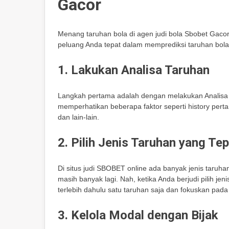
Gacor
Menang taruhan bola di agen judi bola Sbobet Gacor 
peluang Anda tepat dalam memprediksi taruhan bola 
1. Lakukan Analisa Taruhan
Langkah pertama adalah dengan melakukan Analisa t
memperhatikan beberapa faktor seperti history per
dan lain-lain.
2. Pilih Jenis Taruhan yang Te
Di situs judi SBOBET online ada banyak jenis taruha
masih banyak lagi. Nah, ketika Anda berjudi pilih je
terlebih dahulu satu taruhan saja dan fokuskan pada
3. Kelola Modal dengan Bijak